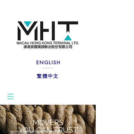
About Us
ENGLISH
繁體中文
MOVERS
YOU CAN TRUST